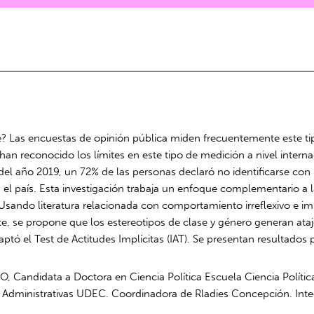
? Las encuestas de opinión pública miden frecuentemente este tip
 han reconocido los límites en este tipo de medición a nivel intern
del año 2019, un 72% de las personas declaró no identificarse con
n el país. Esta investigación trabaja un enfoque complementario a
. Usando literatura relacionada con comportamiento irreflexivo e im
nte, se propone que los estereotipos de clase y género generan ataj
tó el Test de Actitudes Implícitas (IAT). Se presentan resultados p
O, Candidata a Doctora en Ciencia Política Escuela Ciencia Políti
s y Administrativas UDEC. Coordinadora de Rladies Concepción. In