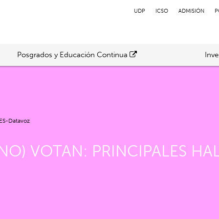
UDP
ICSO
ADMISIÓN
P
Posgrados y Educación Continua
Inve
 FES-Datavoz
(NO) VOTAN: PRINCIPALES HA